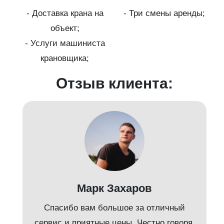
- Доставка крана на
- Три смены аренды;
бот
объект;
й;
- Услуги машиниста
крановщика;
-
Отзыв клиента:
Марк Захаров
Спасибо вам большое за отличный
сервис и приятные цены. Честно говоря,