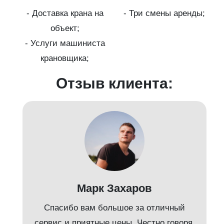
- Доставка крана на
- Три смены аренды;
бот
объект;
й;
- Услуги машиниста
крановщика;
-
Отзыв клиента:
Марк Захаров
Спасибо вам большое за отличный
сервис и приятные цены. Честно говоря,