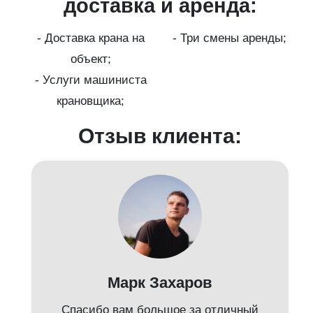
ги
доставка и аренда:
- Доставка крана на
- Три смены аренды;
бот
объект;
й;
- Услуги машиниста
крановщика;
-
Отзыв клиента:
Марк Захаров
Спасибо вам большое за отличный