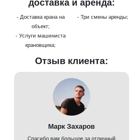
ги
доставка и аренда:
- Доставка крана на
- Три смены аренды;
бот
объект;
й;
- Услуги машиниста
крановщика;
-
Отзыв клиента:
Марк Захаров
Спасибо вам большое за отличный