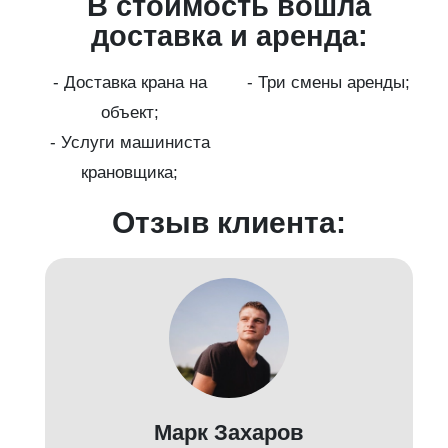
В стоимость вошла
ги
доставка и аренда:
- Доставка крана на
- Три смены аренды;
бот
объект;
й;
- Услуги машиниста
крановщика;
-
Отзыв клиента:
Марк Захаров