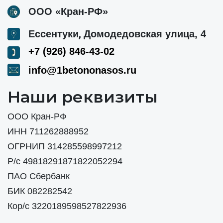
ООО «Кран-РФ»
,
Ессентуки
Домодедовская улица, 4
+7 (926) 846-43-02
info@1betononasos.ru
Наши реквизиты
ООО Кран-РФ
ИНН 711262888952
ОГРНИП 314285598997212
Р/с 49818291871822052294
ПАО Сбербанк
БИК 082282542
Кор/с 3220189598527822936